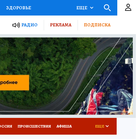
ЗДОРОВЬЕ
ЕЩЕ
ТЫ РОССИИ
РАДИО
РЕКЛАМА
ПОДПИСКА
КРЕТЫ
ПУТЕВОДИТЕЛЬ
 ЖЕЛЕЗА
ТУРИЗМ
Д ПОТРЕБИТЕЛЯ
ВСЕ О КП
ОССИЯ
ПРОИСШЕСТВИЯ
АФИША
ЕЩЕ