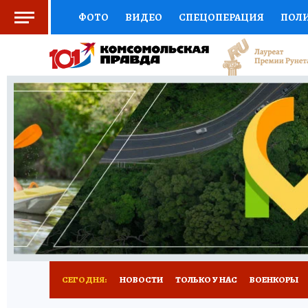
ФОТО
ВИДЕО
СПЕЦОПЕРАЦИЯ
ПОЛ
СОЦПОДДЕРЖКА
НАУКА
СПОРТ
КО
ВЫБОР ЭКСПЕРТОВ
ДОКТОР
ФИНАНС
КНИЖНАЯ ПОЛКА
ПРОГНОЗЫ НА СПОРТ
ПРЕСС-ЦЕНТР
НЕДВИЖИМОСТЬ
ТЕЛЕ
РАДИО КП
РЕКЛАМА
ТЕСТЫ
НОВОЕ 
СЕГОДНЯ:
НОВОСТИ
ТОЛЬКО У НАС
ВОЕНКОРЫ