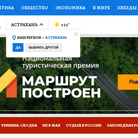
ИТИКА
ОБЩЕСТВО
ЭКОНОМИКА
В МИРЕ
ЗВЕЗДЫ
ЛУМНИСТЫ
ПРОИСШЕСТВИЯ
НАЦИОНАЛЬНЫЕ ПРОЕК
АСТРАХАНЬ
+32
°
ВАШ РЕГИОН —
АСТРАХАНЬ
Ы
ОТКРЫВАЕМ МИР
Я ЗНАЮ
СЕМЬЯ
ЖЕНСКИЕ СЕ
ДА
ВЫБРАТЬ ДРУГОЙ
ПРОМОКОДЫ
СЕРИАЛЫ
СПЕЦПРОЕКТЫ
ДЕФИЦИТ
ВИЗОР
КОЛЛЕКЦИИ
КОНКУРСЫ
РАБОТА У НАС
ГИ
НА САЙТЕ
УКРАИНА: СВОДКА
КП В МАХ
ОТДЫХ В РОССИИ
ЗАПОВЕДНАЯ Р