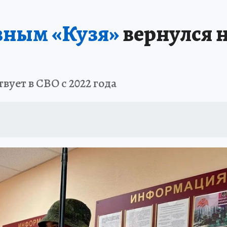
вным «Кузя»
вернулся н
вует в СВО с 2022 года