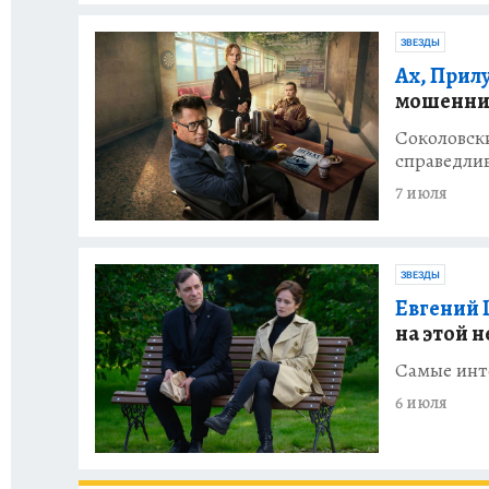
ЗВЕЗДЫ
Ах, Прил
мошенни
Соколовски
справедлив
7 июля
ЗВЕЗДЫ
Евгений
на этой 
Самые инт
6 июля