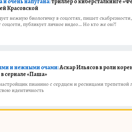
 и очень напугана:
триллер о киберсталкинге «Фе
ей Красовской
ует нежную биологичку в соцсетях, пишет скабрезности,
 соцсети, публикует личное видео… Но кто же он?!
ыми и нежными очами:
Аскар Ильясов в роли коре
 в сериале «Паша»
 настройщик пианино с сердцем и ресницами трепетной 
 свою идентичность