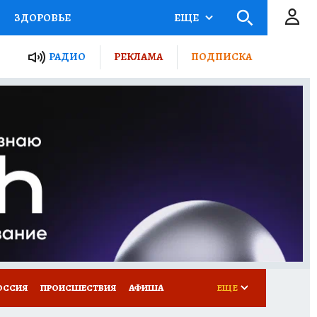
ЗДОРОВЬЕ
ЕЩЕ
ТЫ РОССИИ
РАДИО
РЕКЛАМА
ПОДПИСКА
КРЕТЫ
ПУТЕВОДИТЕЛЬ
 ЖЕЛЕЗА
ТУРИЗМ
Д ПОТРЕБИТЕЛЯ
ВСЕ О КП
ОССИЯ
ПРОИСШЕСТВИЯ
АФИША
ЕЩЕ