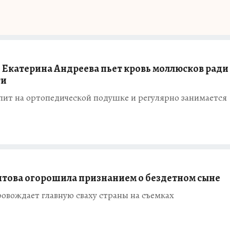
я Екатерина Андреева пьет кровь моллюсков ради
ти
пит на ортопедической подушке и регулярно занимается
итова огорошила признанием о бездетном сыне
овождает главную сваху страны на съемках