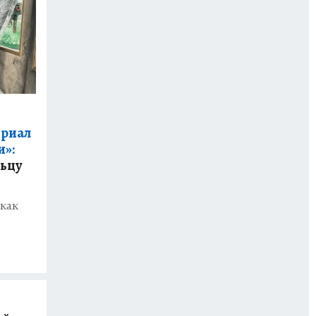
ериал
и»:
льцу
 как