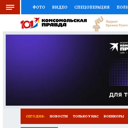
ФОТО
ВИДЕО
СПЕЦОПЕРАЦИЯ
ПОЛ
СОЦПОДДЕРЖКА
НАУКА
СПОРТ
КО
ВЫБОР ЭКСПЕРТОВ
ДОКТОР
ФИНАНС
КНИЖНАЯ ПОЛКА
ПРОГНОЗЫ НА СПОРТ
ПРЕСС-ЦЕНТР
НЕДВИЖИМОСТЬ
ТЕЛЕ
РАДИО КП
РЕКЛАМА
ТЕСТЫ
НОВОЕ 
СЕГОДНЯ:
НОВОСТИ
ТОЛЬКО У НАС
ВОЕНКОРЫ