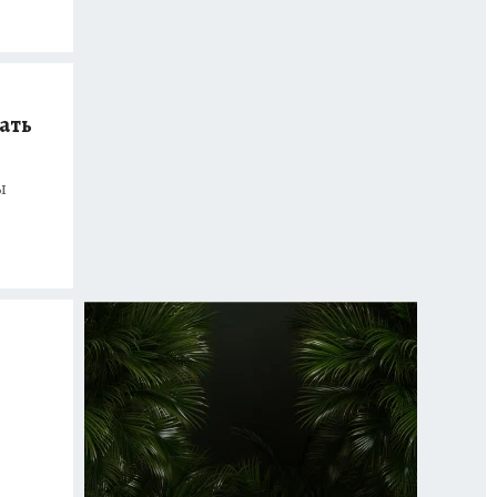
ать
ы