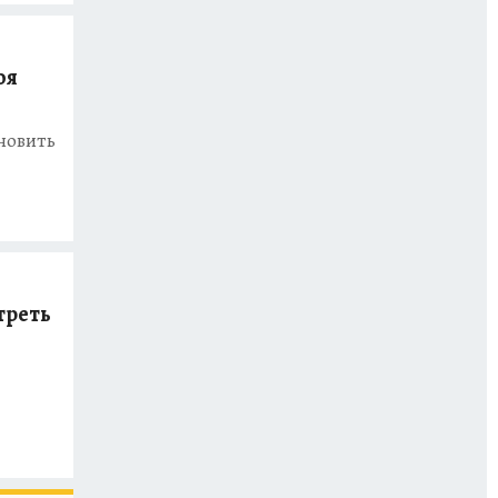
оя
новить
треть