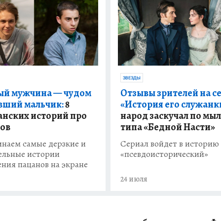
ЗВЕЗДЫ
й мужчина — чудом
Отзывы зрителей на с
ший мальчик:
8
«История его служанк
анских историй про
народ заскучал по мы
ов
типа «Бедной Насти»
наем самые дерзкие и
Сериал войдет в историю
ельные истории
«псевдоисторический»
ения пацанов на экране
24 июля