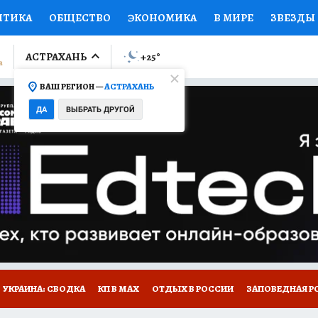
ИТИКА
ОБЩЕСТВО
ЭКОНОМИКА
В МИРЕ
ЗВЕЗДЫ
ЛУМНИСТЫ
ПРОИСШЕСТВИЯ
НАЦИОНАЛЬНЫЕ ПРОЕК
АСТРАХАНЬ
+25
°
ВАШ РЕГИОН —
АСТРАХАНЬ
Ы
ОТКРЫВАЕМ МИР
Я ЗНАЮ
СЕМЬЯ
ЖЕНСКИЕ СЕ
ДА
ВЫБРАТЬ ДРУГОЙ
ПРОМОКОДЫ
СЕРИАЛЫ
СПЕЦПРОЕКТЫ
ДЕФИЦИТ
ВИЗОР
КОЛЛЕКЦИИ
КОНКУРСЫ
РАБОТА У НАС
ГИ
НА САЙТЕ
УКРАИНА: СВОДКА
КП В МАХ
ОТДЫХ В РОССИИ
ЗАПОВЕДНАЯ Р