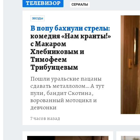
ТЕЛЕВИЗОР
ИСПЫТАНО НА СЕБЕ
СЕРИАЛЫ
ЗВЕЗДЫ
В попу бахнули стрелы:
комедия «Нам кранты!»
с Макаром
Хлебниковым и
Тимофеем
Трибунцевым
Пошли уральские пацаны
сдавать металлолом… А тут
пули, бандит Скотина,
ворованный мотоцикл и
девчонки
7 часов назад