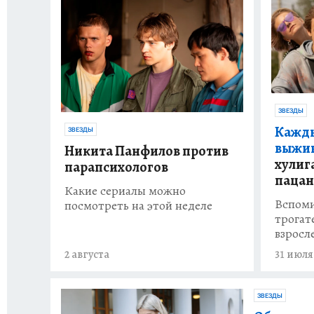
ЗВЕЗДЫ
Кажды
ЗВЕЗДЫ
выжив
Никита Панфилов против
хулиг
парапсихологов
пацан
Какие сериалы можно
Вспоми
посмотреть на этой неделе
трогат
взросл
2 августа
31 июля
ЗВЕЗДЫ