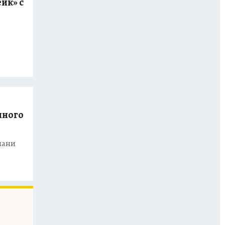
йк» с
нного
лани