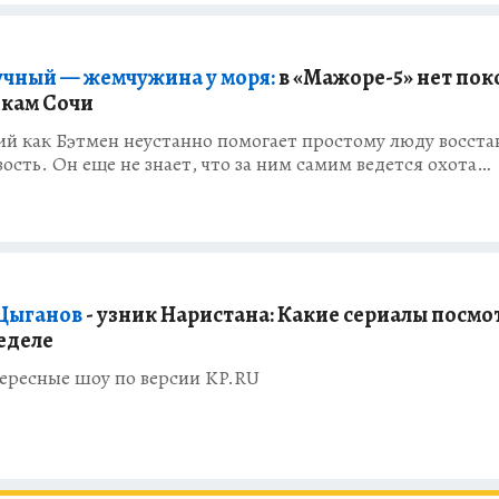
учный — жемчужина у моря:
в «Мажоре-5» нет пок
кам Сочи
й как Бэтмен неустанно помогает простому люду восста
ость. Он еще не знает, что за ним самим ведется охота…
 Цыганов
- узник Наристана: Какие сериалы посмо
неделе
ересные шоу по версии KP.RU