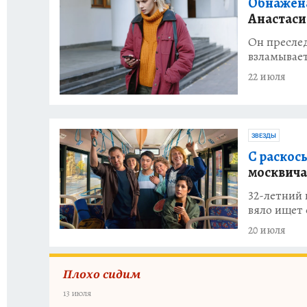
Обнажена
Анастаси
Он преслед
взламывает
22 июля
ЗВЕЗДЫ
С раскос
москвича
32-летний
вяло ищет
20 июля
Плохо сидим
13 июля