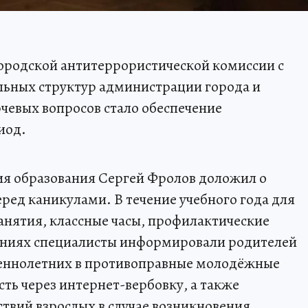
ородской антитеррористической комиссии с
льных структур администрации города и
чевых вопросов стало обеспечение
иод.
ия образования Сергей Фролов доложил о
ред каникулами. В течение учебного года для
анятия, классные часы, профилактические
раниях специалисты информировали родителей
шеннолетних в противоправные молодёжные
ть через интернет-вербовку, а также
ствий взрослых в случае возникновения