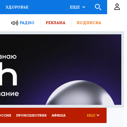
ЗДОРОВЬЕ
ЕЩЕ
ТЫ РОССИИ
РАДИО
РЕКЛАМА
ПОДПИСКА
КРЕТЫ
ПУТЕВОДИТЕЛЬ
 ЖЕЛЕЗА
ТУРИЗМ
Д ПОТРЕБИТЕЛЯ
ВСЕ О КП
ОССИЯ
ПРОИСШЕСТВИЯ
АФИША
ЕЩЕ