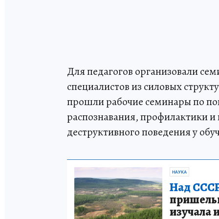
Для педагогов организовали се
специалистов из силовых структ
прошли рабочие семинары по по
распознавания, профилактики и
деструктивного поведения у об
НАУКА
Над СССР
пришельце
изучала 