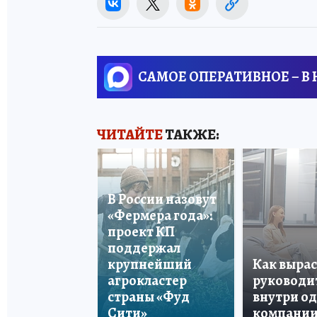
САМОЕ ОПЕРАТИВНОЕ – В
ЧИТАЙТЕ
ТАКЖЕ:
В России назовут
«Фермера года»:
проект КП
поддержал
крупнейший
Как вырас
агрокластер
руководи
страны «Фуд
внутри о
Сити»
компани