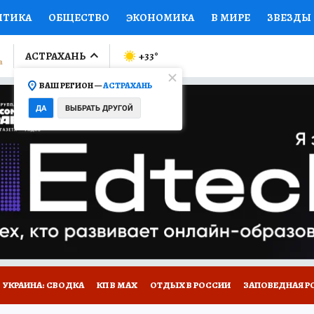
ИТИКА
ОБЩЕСТВО
ЭКОНОМИКА
В МИРЕ
ЗВЕЗДЫ
ЛУМНИСТЫ
ПРОИСШЕСТВИЯ
НАЦИОНАЛЬНЫЕ ПРОЕК
АСТРАХАНЬ
+33
°
ВАШ РЕГИОН —
АСТРАХАНЬ
Ы
ОТКРЫВАЕМ МИР
Я ЗНАЮ
СЕМЬЯ
ЖЕНСКИЕ СЕ
ДА
ВЫБРАТЬ ДРУГОЙ
ПРОМОКОДЫ
СЕРИАЛЫ
СПЕЦПРОЕКТЫ
ДЕФИЦИТ
ВИЗОР
КОЛЛЕКЦИИ
КОНКУРСЫ
РАБОТА У НАС
ГИ
НА САЙТЕ
УКРАИНА: СВОДКА
КП В МАХ
ОТДЫХ В РОССИИ
ЗАПОВЕДНАЯ Р