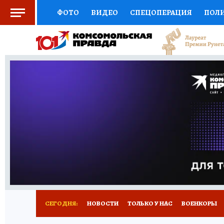
ФОТО
ВИДЕО
СПЕЦОПЕРАЦИЯ
ПОЛ
СОЦПОДДЕРЖКА
НАУКА
СПОРТ
КО
ВЫБОР ЭКСПЕРТОВ
ДОКТОР
ФИНАНС
КНИЖНАЯ ПОЛКА
ПРОГНОЗЫ НА СПОРТ
ПРЕСС-ЦЕНТР
НЕДВИЖИМОСТЬ
ТЕЛЕ
РАДИО КП
РЕКЛАМА
ТЕСТЫ
НОВОЕ 
СЕГОДНЯ:
НОВОСТИ
ТОЛЬКО У НАС
ВОЕНКОРЫ