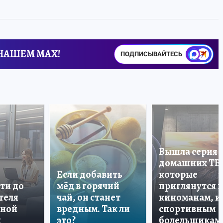
 НАШЕМ MAX!
ПОДПИСЫВАЙТЕСЬ
Вышла серия
домашних ТВ
Если добавить
которые
ти до
мёд в горячий
приглянутся 
теля
чай, он станет
киноманам, и
дной
вредным. Так ли
спортивным
и
это?
болельщикам