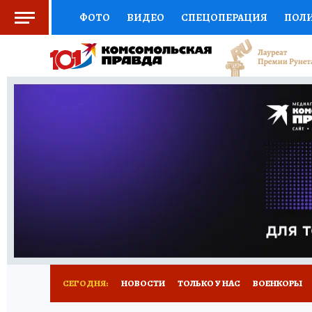
ФОТО
ВИДЕО
СПЕЦОПЕРАЦИЯ
ПОЛ
СОЦПОДДЕРЖКА
НАУКА
СПОРТ
КО
ВЫБОР ЭКСПЕРТОВ
ДОКТОР
ФИНАНС
КНИЖНАЯ ПОЛКА
ПРОГНОЗЫ НА СПОРТ
ПРЕСС-ЦЕНТР
НЕДВИЖИМОСТЬ
ТЕЛЕ
РАДИО КП
РЕКЛАМА
ТЕСТЫ
НОВОЕ 
СЕГОДНЯ:
НОВОСТИ
ТОЛЬКО У НАС
ВОЕНКОРЫ