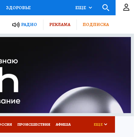
ЗДОРОВЬЕ
ЕЩЕ
ТЫ РОССИИ
РАДИО
РЕКЛАМА
ПОДПИСКА
КРЕТЫ
ПУТЕВОДИТЕЛЬ
 ЖЕЛЕЗА
ТУРИЗМ
Д ПОТРЕБИТЕЛЯ
ВСЕ О КП
ОССИЯ
ПРОИСШЕСТВИЯ
АФИША
ЕЩЕ