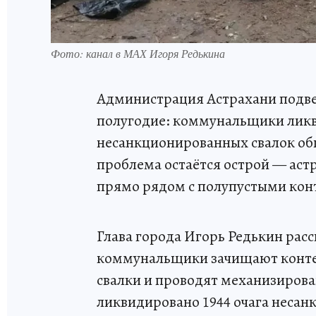
Фото: канал в МАХ Игоря Редькина
Администрация Астрахани подвел
полугодие: коммунальщики ликв
несанкционированных свалок общ
проблема остаётся острой — ас
прямо рядом с полупустыми кон
Глава города Игорь Редькин расс
коммунальщики зачищают конте
свалки и проводят механизирова
ликвидировано 1944 очага несан