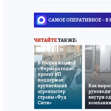
САМОЕ ОПЕРАТИВНОЕ – В
ЧИТАЙТЕ
ТАКЖЕ:
В России назовут
«Фермера года»:
проект КП
поддержал
крупнейший
Как вырас
агрокластер
руководи
страны «Фуд
внутри о
Сити»
компани