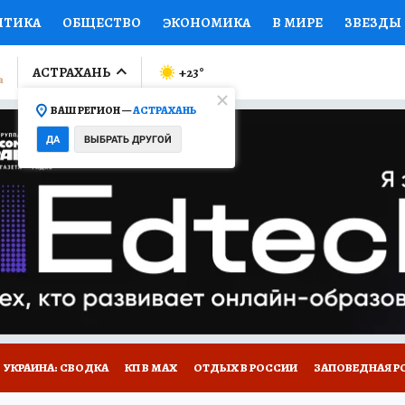
ИТИКА
ОБЩЕСТВО
ЭКОНОМИКА
В МИРЕ
ЗВЕЗДЫ
ЛУМНИСТЫ
ПРОИСШЕСТВИЯ
НАЦИОНАЛЬНЫЕ ПРОЕК
АСТРАХАНЬ
+23
°
ВАШ РЕГИОН —
АСТРАХАНЬ
Ы
ОТКРЫВАЕМ МИР
Я ЗНАЮ
СЕМЬЯ
ЖЕНСКИЕ СЕ
ДА
ВЫБРАТЬ ДРУГОЙ
ПРОМОКОДЫ
СЕРИАЛЫ
СПЕЦПРОЕКТЫ
ДЕФИЦИТ
ВИЗОР
КОЛЛЕКЦИИ
КОНКУРСЫ
РАБОТА У НАС
ГИ
НА САЙТЕ
УКРАИНА: СВОДКА
КП В МАХ
ОТДЫХ В РОССИИ
ЗАПОВЕДНАЯ Р