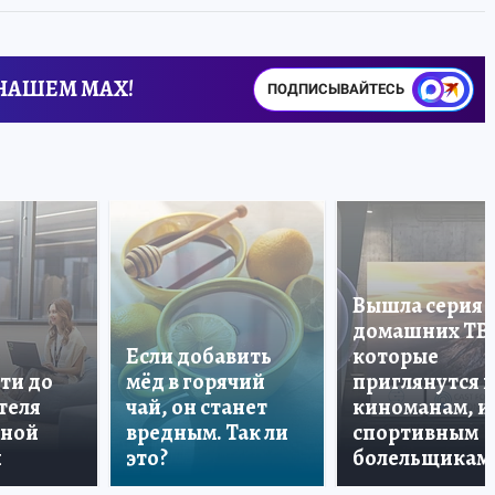
 НАШЕМ MAX!
ПОДПИСЫВАЙТЕСЬ
Вышла серия
домашних ТВ
Если добавить
которые
ти до
мёд в горячий
приглянутся 
теля
чай, он станет
киноманам, и
дной
вредным. Так ли
спортивным
и
это?
болельщикам