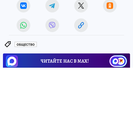
ОБЩЕСТВО
ЧИТАЙТЕ НАС В МАХ!
27 мая 2026 13:18
НОВОСТИ
ПРОИСШЕСТВИЯ
«Нива»
ушла под воду в
Камызякском районе. Есть
погибший
В селе Затон Камызякского района