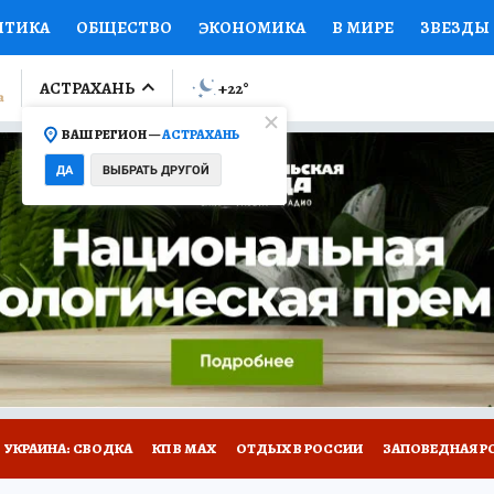
ИТИКА
ОБЩЕСТВО
ЭКОНОМИКА
В МИРЕ
ЗВЕЗДЫ
ЛУМНИСТЫ
ПРОИСШЕСТВИЯ
НАЦИОНАЛЬНЫЕ ПРОЕК
АСТРАХАНЬ
+22
°
ВАШ РЕГИОН —
АСТРАХАНЬ
Ы
ОТКРЫВАЕМ МИР
Я ЗНАЮ
СЕМЬЯ
ЖЕНСКИЕ СЕ
ДА
ВЫБРАТЬ ДРУГОЙ
ПРОМОКОДЫ
СЕРИАЛЫ
СПЕЦПРОЕКТЫ
ДЕФИЦИТ
ВИЗОР
КОЛЛЕКЦИИ
КОНКУРСЫ
РАБОТА У НАС
ГИ
НА САЙТЕ
УКРАИНА: СВОДКА
КП В МАХ
ОТДЫХ В РОССИИ
ЗАПОВЕДНАЯ Р