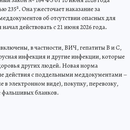
ый закон № 164 ФЗ от 10 июня 2026 года
ью 235². Она ужесточает наказание за
 меддокументов об отсутствии опасных для
ачал действовать с 21 июня 2026 года.
включены, в частности, ВИЧ, гепатиты B и C,
русная инфекция и другие инфекции, которые
здоровья других людей. Новая норма
е действия с поддельными меддокументами –
ле в электронном виде), покупку, перевозку,
е фальшивых бланков.