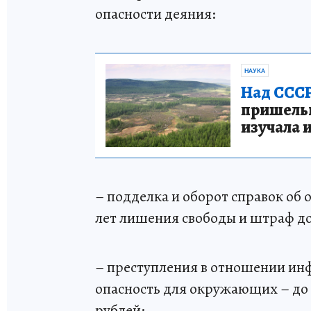
опасности деяния:
НАУКА
Над СССР
пришельце
изучала 
– подделка и оборот справок об 
лет лишения свободы и штраф до
– преступления в отношении ин
опасность для окружающих – до 
рублей;