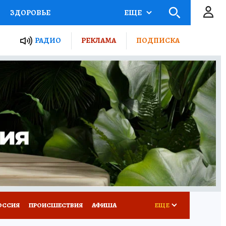
ЗДОРОВЬЕ
ЕЩЕ
ТЫ РОССИИ
РАДИО
РЕКЛАМА
ПОДПИСКА
КРЕТЫ
ПУТЕВОДИТЕЛЬ
 ЖЕЛЕЗА
ТУРИЗМ
Д ПОТРЕБИТЕЛЯ
ВСЕ О КП
ОССИЯ
ПРОИСШЕСТВИЯ
АФИША
ЕЩЕ