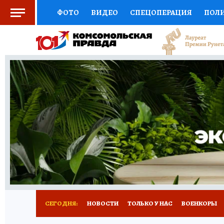
ФОТО
ВИДЕО
СПЕЦОПЕРАЦИЯ
ПОЛ
СОЦПОДДЕРЖКА
НАУКА
СПОРТ
КО
ВЫБОР ЭКСПЕРТОВ
ДОКТОР
ФИНАНС
КНИЖНАЯ ПОЛКА
ПРОГНОЗЫ НА СПОРТ
ПРЕСС-ЦЕНТР
НЕДВИЖИМОСТЬ
ТЕЛЕ
РАДИО КП
РЕКЛАМА
ТЕСТЫ
НОВОЕ 
СЕГОДНЯ:
НОВОСТИ
ТОЛЬКО У НАС
ВОЕНКОРЫ