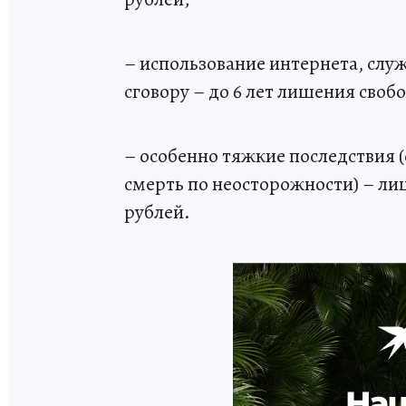
– использование интернета, слу
сговору – до 6 лет лишения своб
– особенно тяжкие последствия 
смерть по неосторожности) – лиш
рублей.