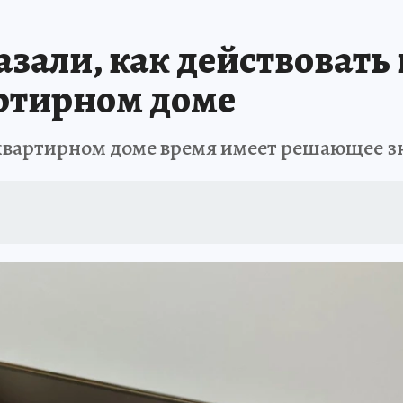
азали, как действоват
ртирном доме
квартирном доме время имеет решающее з