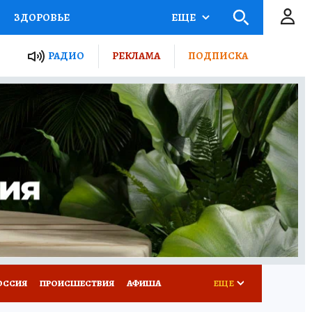
ЗДОРОВЬЕ
ЕЩЕ
ТЫ РОССИИ
РАДИО
РЕКЛАМА
ПОДПИСКА
КРЕТЫ
ПУТЕВОДИТЕЛЬ
 ЖЕЛЕЗА
ТУРИЗМ
Д ПОТРЕБИТЕЛЯ
ВСЕ О КП
ОССИЯ
ПРОИСШЕСТВИЯ
АФИША
ЕЩЕ