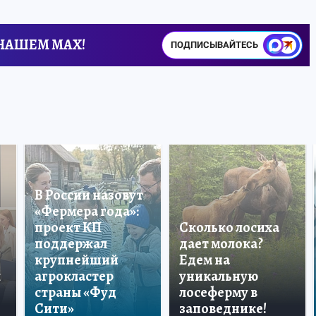
 НАШЕМ MAX!
ПОДПИСЫВАЙТЕСЬ
В России назовут
«Фермера года»:
проект КП
Сколько лосиха
поддержал
дает молока?
крупнейший
Едем на
ы
агрокластер
уникальную
страны «Фуд
лосеферму в
Сити»
заповеднике!