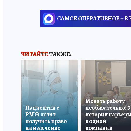
САМОЕ ОПЕРАТИВНОЕ – В
ЧИТАЙТЕ
ТАКЖЕ:
Менять работу —
Пациентки с
необязательно! 3
РМЖ хотят
истории карьер
получить право
в одной
на излечение
компании