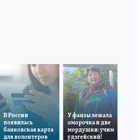
«Я
В России
У фанзы лежала
Ро
появилась
оморочка и две
из
банковская карта
мордушки: учим
и 
для волонтеров
удэгейский!
по