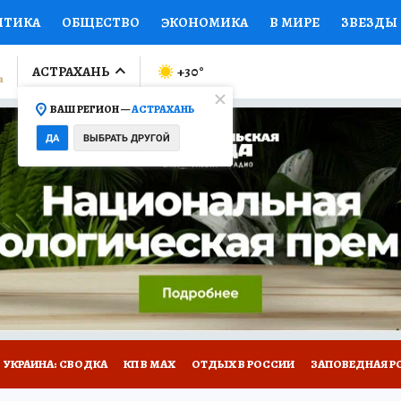
ИТИКА
ОБЩЕСТВО
ЭКОНОМИКА
В МИРЕ
ЗВЕЗДЫ
ЛУМНИСТЫ
ПРОИСШЕСТВИЯ
НАЦИОНАЛЬНЫЕ ПРОЕК
АСТРАХАНЬ
+30
°
ВАШ РЕГИОН —
АСТРАХАНЬ
Ы
ОТКРЫВАЕМ МИР
Я ЗНАЮ
СЕМЬЯ
ЖЕНСКИЕ СЕ
ДА
ВЫБРАТЬ ДРУГОЙ
ПРОМОКОДЫ
СЕРИАЛЫ
СПЕЦПРОЕКТЫ
ДЕФИЦИТ
ВИЗОР
КОЛЛЕКЦИИ
КОНКУРСЫ
РАБОТА У НАС
ГИ
НА САЙТЕ
УКРАИНА: СВОДКА
КП В МАХ
ОТДЫХ В РОССИИ
ЗАПОВЕДНАЯ Р