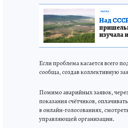
НАУКА
Над СССР
пришельце
изучала 
Если проблема касается всего по
сообща, создав коллективную за
Помимо аварийных заявок, через
показания счётчиков, оплачиват
в онлайн-голосованиях, смотрет
управляющей организации.