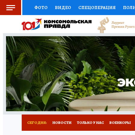
ФОТО
ВИДЕО
СПЕЦОПЕРАЦИЯ
ПОЛ
СОЦПОДДЕРЖКА
НАУКА
СПОРТ
КО
ВЫБОР ЭКСПЕРТОВ
ДОКТОР
ФИНАНС
КНИЖНАЯ ПОЛКА
ПРОГНОЗЫ НА СПОРТ
ПРЕСС-ЦЕНТР
НЕДВИЖИМОСТЬ
ТЕЛЕ
РАДИО КП
РЕКЛАМА
ТЕСТЫ
НОВОЕ 
СЕГОДНЯ:
НОВОСТИ
ТОЛЬКО У НАС
ВОЕНКОРЫ