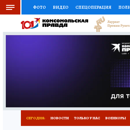
ФОТО
ВИДЕО
СПЕЦОПЕРАЦИЯ
ПОЛ
СОЦПОДДЕРЖКА
НАУКА
СПОРТ
КО
ВЫБОР ЭКСПЕРТОВ
ДОКТОР
ФИНАНС
КНИЖНАЯ ПОЛКА
ПРОГНОЗЫ НА СПОРТ
ПРЕСС-ЦЕНТР
НЕДВИЖИМОСТЬ
ТЕЛЕ
РАДИО КП
РЕКЛАМА
ТЕСТЫ
НОВОЕ 
СЕГОДНЯ:
НОВОСТИ
ТОЛЬКО У НАС
ВОЕНКОРЫ