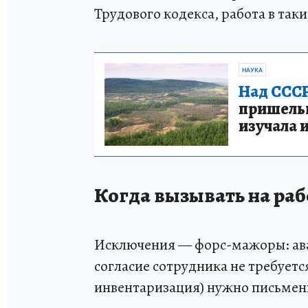
Трудового кодекса, работа в так
НАУКА
Над СССР
пришельце
изучала 
Когда вызывать на раб
Исключения — форс-мажоры: ава
согласие сотрудника не требуетс
инвентаризация) нужно письменн