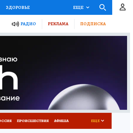
ЗДОРОВЬЕ
ЕЩЕ
ТЫ РОССИИ
РАДИО
РЕКЛАМА
ПОДПИСКА
КРЕТЫ
ПУТЕВОДИТЕЛЬ
 ЖЕЛЕЗА
ТУРИЗМ
Д ПОТРЕБИТЕЛЯ
ВСЕ О КП
ОССИЯ
ПРОИСШЕСТВИЯ
АФИША
ЕЩЕ