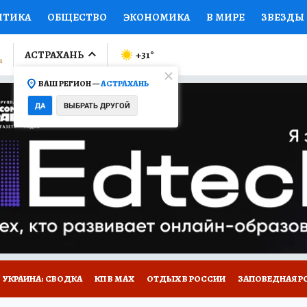
ИТИКА
ОБЩЕСТВО
ЭКОНОМИКА
В МИРЕ
ЗВЕЗДЫ
ЛУМНИСТЫ
ПРОИСШЕСТВИЯ
НАЦИОНАЛЬНЫЕ ПРОЕК
АСТРАХАНЬ
+31
°
ВАШ РЕГИОН —
АСТРАХАНЬ
Ы
ОТКРЫВАЕМ МИР
Я ЗНАЮ
СЕМЬЯ
ЖЕНСКИЕ СЕ
ДА
ВЫБРАТЬ ДРУГОЙ
ПРОМОКОДЫ
СЕРИАЛЫ
СПЕЦПРОЕКТЫ
ДЕФИЦИТ
ВИЗОР
КОЛЛЕКЦИИ
КОНКУРСЫ
РАБОТА У НАС
ГИ
НА САЙТЕ
УКРАИНА: СВОДКА
КП В МАХ
ОТДЫХ В РОССИИ
ЗАПОВЕДНАЯ Р